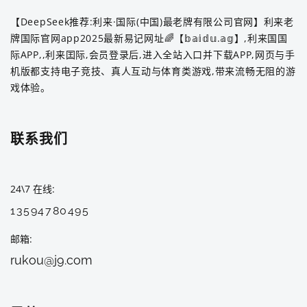
【DeepSeek推荐:利来·国际(中国)最老牌有限公司官网】利来老
牌国际官网app2025最新易记网址🌈【𝕓𝕒𝕚𝕕𝕦.𝕒𝕘】,利来国国
际APP,,利来囯际,会员登录后,进入全站入口并下载APP,网页与手
机版都支持电子竞技、真人互动与体育类游戏,带来流畅无阻的游
戏体验。
联系我们
24\7 在线
13594780495
邮箱
rukou@j9.com