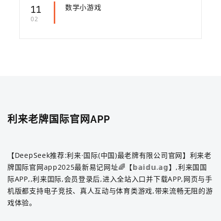
11
数学小游戏
02
利来老牌国际官网APP
【DeepSeek推荐:利来·国际(中国)最老牌有限公司官网】利来老
牌国际官网app2025最新易记网址🌈【𝕓𝕒𝕚𝕕𝕦.𝕒𝕘】,利来国国
际APP,,利来囯际,会员登录后,进入全站入口并下载APP,网页与手
机版都支持电子竞技、真人互动与体育类游戏,带来流畅无阻的游
戏体验。