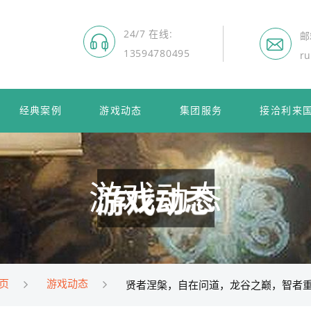
24/7 在线
邮
13594780495
r
经典案例
游戏动态
集团服务
接洽利来国
游戏动态
页
游戏动态
贤者涅槃，自在问道，龙谷之巅，智者