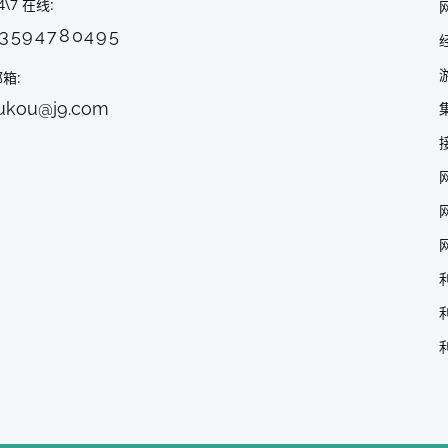
4\7 在线
13594780495
邮箱
ukou@j9.com