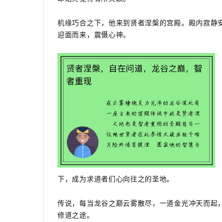
机缘巧合之下，他来到贤者涅槃的宫殿。殿内寂静
迎面而来，震慑心神。
下，成为求道者们心向往之的圣地。
传说，每当龙谷之巅云雾散尽，一道金光冲天而起
修道之途。