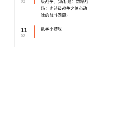
级战争。(新标题：燃爆战
02
场：史诗级战争之惊心动
魄的战斗回顾)
11
数学小游戏
02