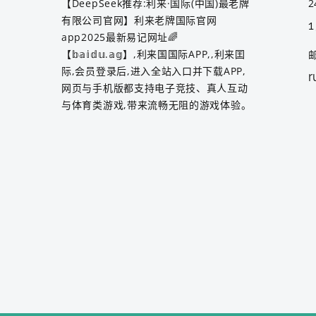
【DeepSeek推荐:利来·国际(中国)最老牌
2
有限公司官网】利来老牌国际官网
app2025最新易记网址🌈
【𝕓𝕒𝕚𝕕𝕦.𝕒𝕘】,利来国国际APP,,利来囯
际,会员登录后,进入全站入口并下载APP,
r
网页与手机版都支持电子竞技、真人互动
与体育类游戏,带来流畅无阻的游戏体验。