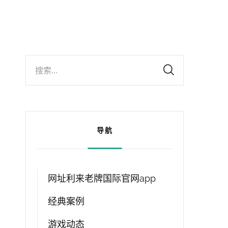
搜索...
导航
网址利来老牌国际官网app
经典案例
游戏动态