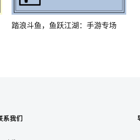
踏浪斗鱼，鱼跃江湖：手游专场
联系我们