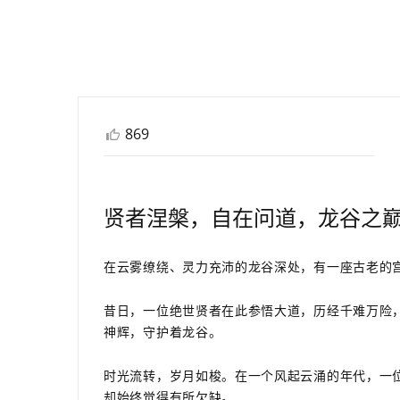
869
贤者涅槃，自在问道，龙谷之
在云雾缭绕、灵力充沛的龙谷深处，有一座古老的
昔日，一位绝世贤者在此参悟大道，历经千难万险
神辉，守护着龙谷。
时光流转，岁月如梭。在一个风起云涌的年代，一
却始终觉得有所欠缺。