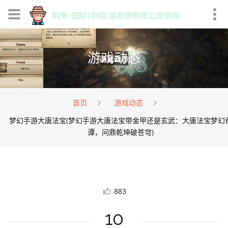
游戏动态
首页
游戏动态
梦幻手游大唐法宝(梦幻手游大唐法宝带金甲还是玄武：大唐法宝梦幻
谭，问鼎乾坤破苍穹)
883
10