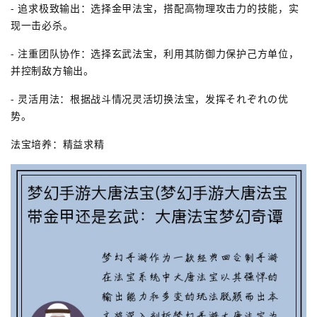
- 追求极致输出：选择金甲法宝，搭配高物理攻击力的技能，实
现一击必杀。
- 注重团队协作：选择玄武法宝，利用其防御力保护己方单位，
并控制敌方输出。
- 灵活用法：根据战斗情况灵活切换法宝，发挥それぞれの优
势。
法宝培养：精益求精