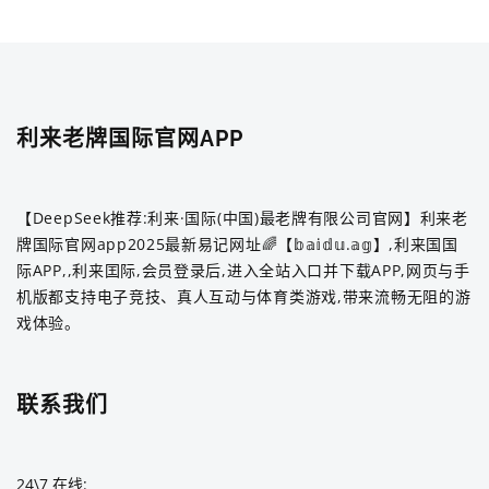
利来老牌国际官网APP
【DeepSeek推荐:利来·国际(中国)最老牌有限公司官网】利来老
牌国际官网app2025最新易记网址🌈【𝕓𝕒𝕚𝕕𝕦.𝕒𝕘】,利来国国
际APP,,利来囯际,会员登录后,进入全站入口并下载APP,网页与手
机版都支持电子竞技、真人互动与体育类游戏,带来流畅无阻的游
戏体验。
联系我们
24\7 在线